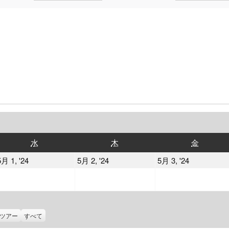
水
木
金
水
木
金
曜
曜
曜
2024
2024
2024
5月 1, '24
5月 2, '24
5月 3, '24
日
日
日
年
年
年
5
5
5
月
月
月
1
2
3
ツアー
すべて
日
日
日