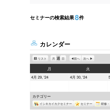
8
セミナーの検索結果
件
カレンダー
週
リスト
表
月
日
前へ
次へ
示
月
火
月
火
曜
曜
2024
2024
4月 29, '24
4月 30, '24
日
日
年
年
4
4
カテゴリー
月
月
29
30
イシキカイカクセミナー
セミナー
研修・
日
日