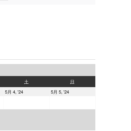
土
日
土
日
曜
曜
2024
2024
5月 4, '24
5月 5, '24
日
日
年
年
5
5
月
月
4
5
日
日