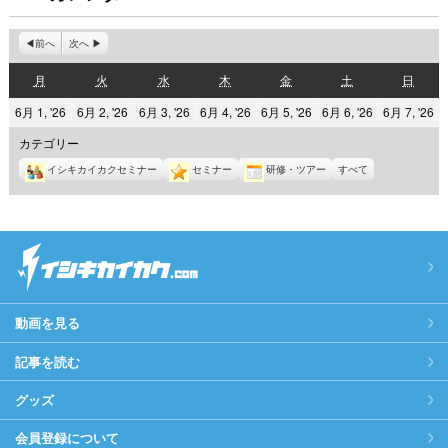
前へ
次へ
月
火
水
木
金
土
日
月
火
水
木
金
土
日
曜
曜
曜
曜
曜
曜
曜
2026
2026
2026
2026
2026
2026
2
6月 1, '26
6月 2, '26
6月 3, '26
6月 4, '26
6月 5, '26
6月 6, '26
6月 7, '26
日
日
日
日
日
日
日
年
年
年
年
年
年
年
カテゴリー
6
6
6
6
6
6
6
イシキカイカクセミナー
セミナー
研修・ツアー
すべて
月
月
月
月
月
月
月
1
2
3
4
5
6
7
日
日
日
日
日
日
日
動画を見る
記事を読む
グッズ
会員登録について