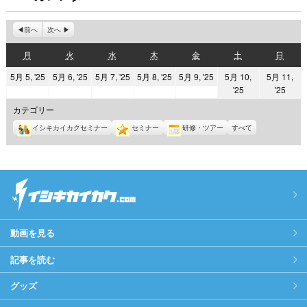
前へ
次へ
月
火
水
木
金
土
日
月
火
水
木
金
土
日
曜
曜
曜
曜
曜
曜
曜
2025
2025
2025
2025
2025
5月 5, '25
5月 6, '25
5月 7, '25
5月 8, '25
5月 9, '25
5月 10,
5月 11,
日
日
日
日
日
日
日
2025
2025
'25
'25
年
年
年
年
年
年
年
5
5
5
5
5
カテゴリー
5
5
月
月
月
月
月
イシキカイカクセミナー
セミナー
研修・ツアー
すべて
月
月
5
6
7
8
9
10
11
日
日
日
日
日
日
日
動画を見る
記事を読む
グッズ