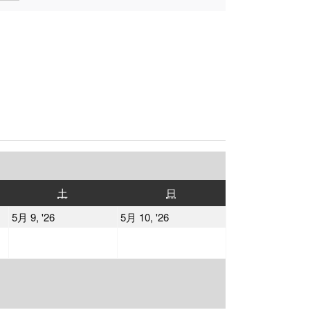
土
日
土
日
曜
曜
2026
2026
5月 9, '26
5月 10, '26
日
日
年
年
5
5
月
月
9
10
日
日