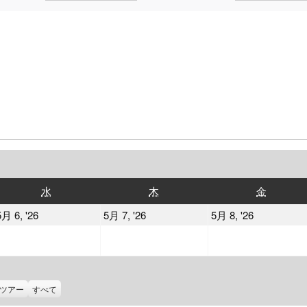
水
木
金
水
木
金
曜
曜
曜
2026
2026
2026
5月 6, '26
5月 7, '26
5月 8, '26
日
日
日
年
年
年
5
5
5
月
月
月
6
7
8
ツアー
すべて
日
日
日