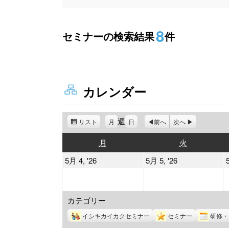
8
セミナーの検索結果
件
カレンダー
週
リスト
表
月
日
前へ
次へ
示
月
火
月
火
曜
曜
2026
2026
5月 4, '26
5月 5, '26
日
日
年
年
5
5
カテゴリー
月
月
4
5
イシキカイカクセミナー
セミナー
研修・
日
日