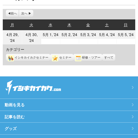
前へ
次へ
月
火
水
木
金
土
日
月
火
水
木
金
土
日
曜
曜
曜
曜
曜
曜
曜
2024
2024
2024
2024
2
4月 29,
4月 30,
5月 1, '24
5月 2, '24
5月 3, '24
5月 4, '24
5月 5, '24
日
日
日
日
日
日
日
2024
2024
'24
'24
年
年
年
年
年
年
年
5
5
5
5
5
カテゴリー
4
4
月
月
月
月
月
イシキカイカクセミナー
セミナー
研修・ツアー
すべて
月
月
1
2
3
4
5
29
30
日
日
日
日
日
日
日
動画を見る
記事を読む
グッズ