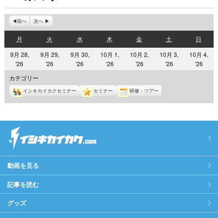
前へ
次へ
月
火
水
木
金
土
日
月
火
水
木
金
土
日
曜
曜
曜
曜
曜
曜
曜
9月 28,
9月 29,
9月 30,
10月 1,
10月 2,
10月 3,
10月 4,
日
日
日
日
日
日
日
2026
2026
2026
2026
2026
2026
2026
'26
'26
'26
'26
'26
'26
'26
年
年
年
年
年
年
年
カテゴリー
9
9
9
10
10
10
10
イシキカイカクセミナー
セミナー
研修・ツアー
月
月
月
月
月
月
月
28
29
30
1
2
3
4
日
日
日
日
日
日
日
動画を見る
記事を読む
グッズ