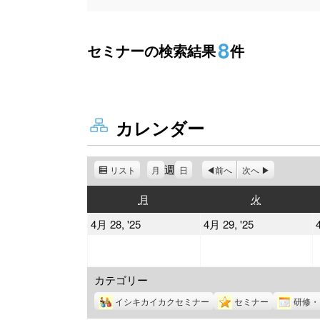
8
セミナーの検索結果
件
カレンダー
週
リスト
表
月
日
前へ
次へ
示
月
火
月
火
曜
曜
2025
2025
4月 28, '25
4月 29, '25
日
日
年
年
4
4
カテゴリー
月
月
28
29
イシキカイカクセミナー
セミナー
研修・
日
日