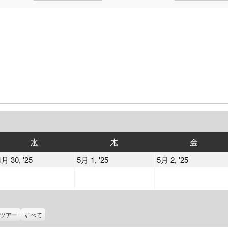
水
木
金
水
木
金
曜
曜
曜
2025
2025
2025
4月 30, '25
5月 1, '25
5月 2, '25
日
日
日
年
年
年
4
5
5
月
月
月
30
1
2
ツアー
すべて
日
日
日