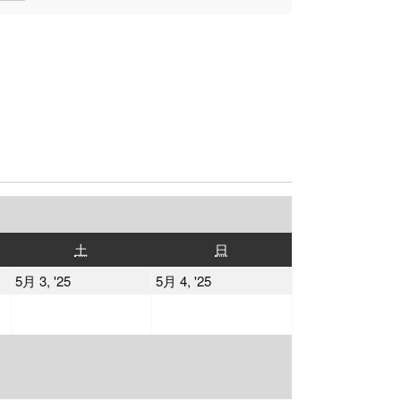
土
日
土
日
曜
曜
2025
2025
5月 3, '25
5月 4, '25
日
日
年
年
5
5
月
月
3
4
日
日