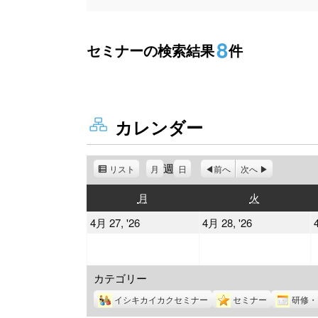
8
セミナーの検索結果
件
カレンダー
週
リスト
表
月
日
前へ
次へ
示
月
火
月
火
曜
曜
2026
2026
4月 27, '26
4月 28, '26
日
日
年
年
4
4
カテゴリー
月
月
27
28
イシキカイカクセミナー
セミナー
研修・
日
日