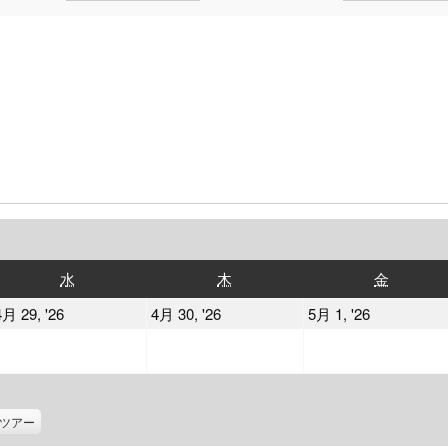
水
木
金
水
木
金
曜
曜
曜
2026
2026
2026
4月 29, '26
4月 30, '26
5月 1, '26
日
日
日
年
年
年
4
4
5
月
月
月
29
30
1
ツアー
日
日
日