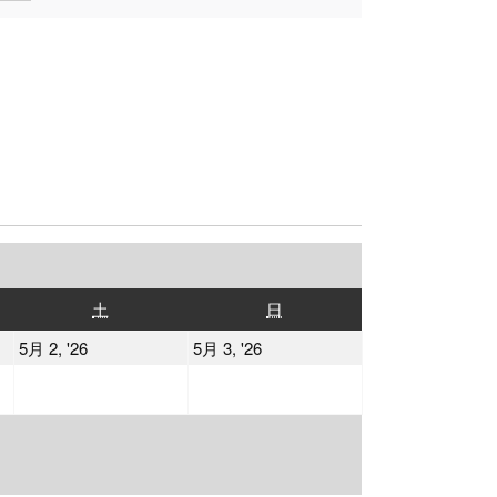
土
日
土
日
曜
曜
2026
2026
5月 2, '26
5月 3, '26
日
日
年
年
5
5
月
月
2
3
日
日