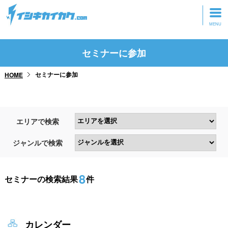
トップページ
セミナーに参加
動画を見る
セミナーに参加
HOME
記事を読む
セミナーに参加
エリアで検索
研修・ツアーに参加
ジャンルで検索
グッズ
8
セミナーの検索結果
件
カレンダー