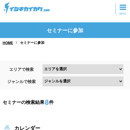
トップページ
セミナーに参加
動画を見る
セミナーに参加
HOME
記事を読む
セミナーに参加
エリアで検索
研修・ツアーに参加
ジャンルで検索
グッズ
8
セミナーの検索結果
件
カレンダー