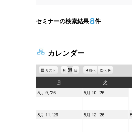
8
セミナーの検索結果
件
カレンダー
週
リスト
表
月
日
前へ
次へ
示
月
火
月
火
曜
曜
2026
2026
5月 9, '26
5月 10, '26
日
日
年
年
5
5
2026
2026
5月 11, '26
5月 12, '26
5
月
月
年
年
9
10
5
5
日
日