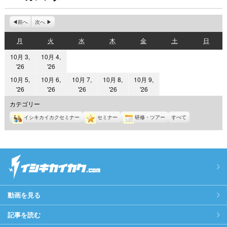
前へ
次へ
月
火
水
木
金
土
日
月
火
水
木
金
土
日
曜
曜
曜
曜
曜
曜
曜
10月 3,
10月 4,
日
日
日
日
日
日
日
2026
2026
'26
'26
年
年
10月 5,
10月 6,
10月 7,
10月 8,
10月 9,
10
10
2026
2026
2026
2026
2026
'26
'26
'26
'26
'26
月
月
年
年
年
年
年
カテゴリー
3
4
10
10
10
10
10
イシキカイカクセミナー
セミナー
研修・ツアー
すべて
日
日
月
月
月
月
月
5
6
7
8
9
日
日
日
日
日
動画を見る
記事を読む