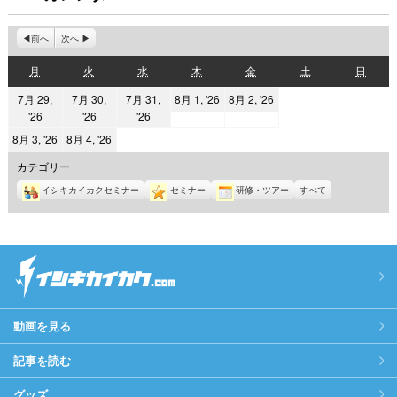
前へ
次へ
月
火
水
木
金
土
日
月
火
水
木
金
土
日
曜
曜
曜
曜
曜
曜
曜
2026
2026
7月 29,
7月 30,
7月 31,
8月 1, '26
8月 2, '26
日
日
日
日
日
日
日
2026
2026
2026
'26
'26
'26
年
年
年
年
年
8
8
2026
2026
8月 3, '26
8月 4, '26
7
7
7
月
月
年
年
カテゴリー
月
月
月
1
2
8
8
29
イシキカイカクセミナー
30
31
セミナー
研修・ツアー
すべて
日
日
月
月
日
日
日
3
4
日
日
動画を見る
記事を読む
グッズ