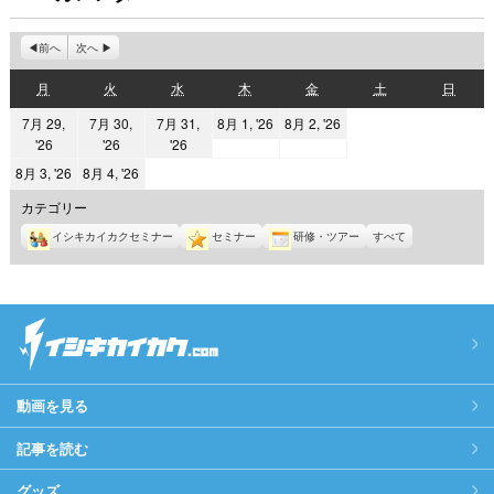
前へ
次へ
月
火
水
木
金
土
日
月
火
水
木
金
土
日
曜
曜
曜
曜
曜
曜
曜
2026
2026
7月 29,
7月 30,
7月 31,
8月 1, '26
8月 2, '26
日
日
日
日
日
日
日
2026
2026
2026
'26
'26
'26
年
年
年
年
年
8
8
2026
2026
8月 3, '26
8月 4, '26
7
7
7
月
月
年
年
カテゴリー
月
月
月
1
2
8
8
29
イシキカイカクセミナー
30
31
セミナー
研修・ツアー
すべて
日
日
月
月
日
日
日
3
4
日
日
動画を見る
記事を読む
グッズ