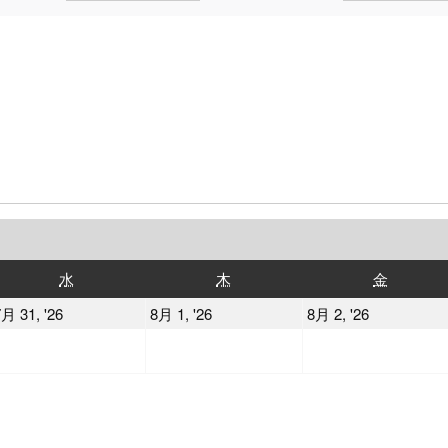
水
木
金
水
木
金
曜
曜
曜
2026
2026
2026
月 31, '26
8月 1, '26
8月 2, '26
日
日
日
年
年
年
7
8
8
月
月
月
31
1
2
日
日
日