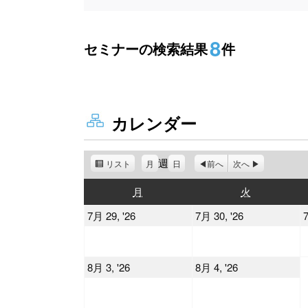
8
セミナーの検索結果
件
カレンダー
週
リスト
表
月
日
前へ
次へ
示
月
火
月
火
曜
曜
2026
2026
7月 29, '26
7月 30, '26
7
日
日
年
年
7
7
2026
2026
8月 3, '26
8月 4, '26
月
月
年
年
29
30
8
8
日
日