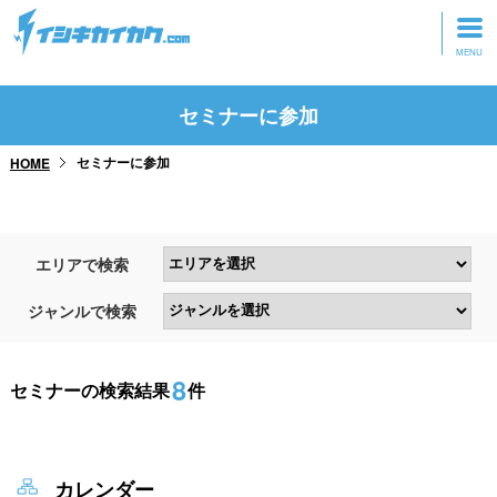
トップページ
セミナーに参加
動画を見る
セミナーに参加
HOME
記事を読む
セミナーに参加
エリアで検索
研修・ツアーに参加
ジャンルで検索
グッズ
8
セミナーの検索結果
件
カレンダー