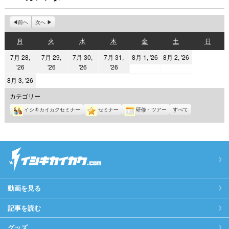
前へ
次へ
月
火
水
木
金
土
日
月
火
水
木
金
土
日
曜
曜
曜
曜
曜
曜
曜
2026
2026
7月 28,
7月 29,
7月 30,
7月 31,
8月 1, '26
8月 2, '26
日
日
日
日
日
日
日
2026
2026
2026
2026
'26
'26
'26
'26
年
年
年
年
年
年
8
8
2026
8月 3, '26
7
7
7
7
月
月
年
カテゴリー
月
月
月
月
1
2
8
28
イシキカイカクセミナー
29
30
セミナー
31
研修・ツアー
すべて
日
日
月
日
日
日
日
3
日
動画を見る
記事を読む
グッズ