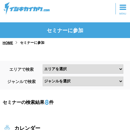
トップページ
セミナーに参加
動画を見る
セミナーに参加
HOME
記事を読む
セミナーに参加
エリアで検索
研修・ツアーに参加
ジャンルで検索
グッズ
8
セミナーの検索結果
件
カレンダー