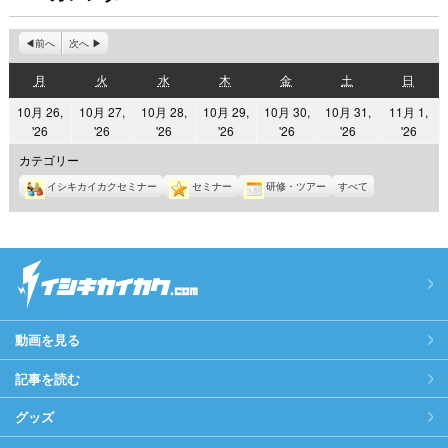
前へ
次へ
月
火
水
木
金
土
日
月
火
水
木
金
土
日
曜
曜
曜
曜
曜
曜
曜
10月 26,
10月 27,
10月 28,
10月 29,
10月 30,
10月 31,
11月 1,
日
日
日
日
日
日
日
2026
2026
2026
2026
2026
2026
2026
'26
'26
'26
'26
'26
'26
'26
年
年
年
年
年
年
年
カテゴリー
10
10
10
10
10
10
11
イシキカイカクセミナー
セミナー
研修・ツアー
すべて
月
月
月
月
月
月
月
26
27
28
29
30
31
1
日
日
日
日
日
日
日
動画を見る
記事を読む
グッズ