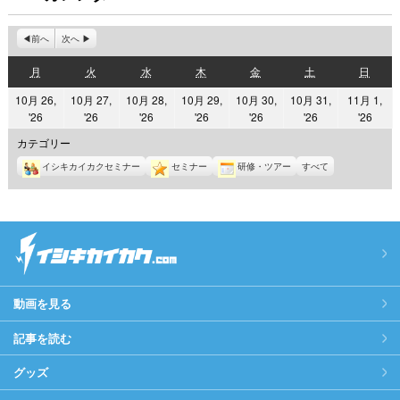
前へ
次へ
月
火
水
木
金
土
日
月
火
水
木
金
土
日
曜
曜
曜
曜
曜
曜
曜
10月 26,
10月 27,
10月 28,
10月 29,
10月 30,
10月 31,
11月 1,
日
日
日
日
日
日
日
2026
2026
2026
2026
2026
2026
2026
'26
'26
'26
'26
'26
'26
'26
年
年
年
年
年
年
年
カテゴリー
10
10
10
10
10
10
11
イシキカイカクセミナー
セミナー
研修・ツアー
すべて
月
月
月
月
月
月
月
26
27
28
29
30
31
1
日
日
日
日
日
日
日
動画を見る
記事を読む
グッズ