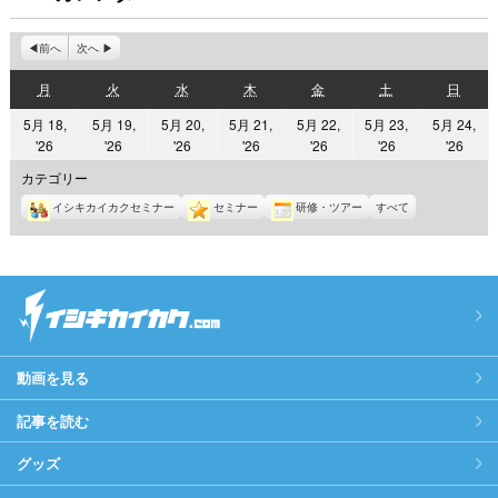
前へ
次へ
月
火
水
木
金
土
日
月
火
水
木
金
土
日
曜
曜
曜
曜
曜
曜
曜
5月 18,
5月 19,
5月 20,
5月 21,
5月 22,
5月 23,
5月 24,
日
日
日
日
日
日
日
2026
2026
2026
2026
2026
2026
2026
'26
'26
'26
'26
'26
'26
'26
年
年
年
年
年
年
年
カテゴリー
5
5
5
5
5
5
5
イシキカイカクセミナー
セミナー
研修・ツアー
すべて
月
月
月
月
月
月
月
18
19
20
21
22
23
24
日
日
日
日
日
日
日
動画を見る
記事を読む
グッズ