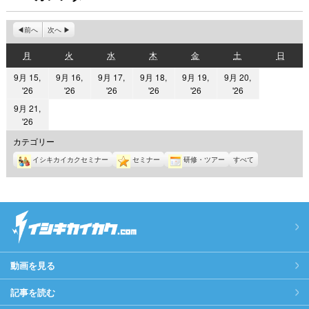
前へ
次へ
月
火
水
木
金
土
日
月
火
水
木
金
土
日
曜
曜
曜
曜
曜
曜
曜
9月 15,
9月 16,
9月 17,
9月 18,
9月 19,
9月 20,
日
日
日
日
日
日
日
2026
2026
2026
2026
2026
2026
'26
'26
'26
'26
'26
'26
年
年
年
年
年
年
9月 21,
9
9
9
9
9
9
2026
'26
月
月
月
月
月
月
年
カテゴリー
15
16
17
18
19
20
9
イシキカイカクセミナー
セミナー
研修・ツアー
すべて
日
日
日
日
日
日
月
21
日
動画を見る
記事を読む