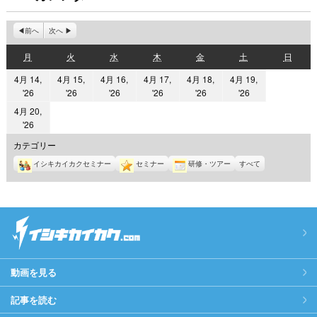
前へ
次へ
月
火
水
木
金
土
日
月
火
水
木
金
土
日
曜
曜
曜
曜
曜
曜
曜
4月 14,
4月 15,
4月 16,
4月 17,
4月 18,
4月 19,
日
日
日
日
日
日
日
2026
2026
2026
2026
2026
2026
'26
'26
'26
'26
'26
'26
年
年
年
年
年
年
4月 20,
4
4
4
4
4
4
2026
'26
月
月
月
月
月
月
年
カテゴリー
14
15
16
17
18
19
4
イシキカイカクセミナー
セミナー
研修・ツアー
すべて
日
日
日
日
日
日
月
20
日
動画を見る
記事を読む