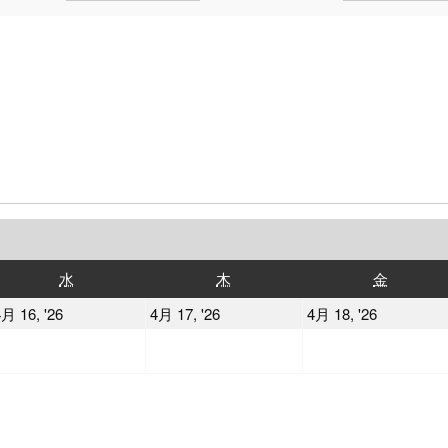
水
木
金
水
木
金
曜
曜
曜
2026
2026
2026
月 16, '26
4月 17, '26
4月 18, '26
日
日
日
年
年
年
4
4
4
月
月
月
16
17
18
日
日
日