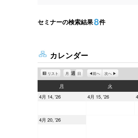
8
セミナーの検索結果
件
カレンダー
週
リスト
表
月
日
前へ
次へ
示
月
火
月
火
曜
曜
2026
2026
4月 14, '26
4月 15, '26
4
日
日
年
年
4
4
2026
4月 20, '26
月
月
年
14
15
4
日
日