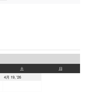
土
日
土
日
曜
曜
2026
4月 19, '26
日
日
年
4
月
19
日