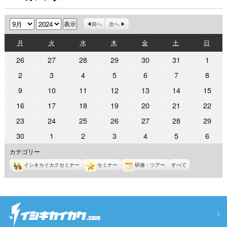
月
年
前へ
次へ
月
火
水
木
金
土
日
月
火
水
木
金
土
日
曜
曜
曜
曜
曜
曜
曜
2024
2024
2024
2024
2024
2024
2024
26
27
28
29
30
31
1
日
日
日
日
日
日
日
年
年
年
年
年
年
年
2024
2024
2024
2024
2024
2024
2024
2
3
4
5
6
7
8
8
8
8
8
8
8
9
年
年
年
年
年
年
年
2024
2024
2024
2024
2024
2024
2024
9
10
11
12
13
14
15
月
月
月
月
月
月
月
9
9
9
9
9
9
9
年
年
年
年
年
年
年
26
27
28
29
30
31
1
2024
2024
2024
2024
2024
2024
2024
16
17
18
19
20
21
22
月
月
月
月
月
月
月
9
9
9
9
9
9
9
日
日
日
日
日
日
日
年
年
年
年
年
年
年
2
3
4
5
6
7
8
2024
2024
2024
2024
2024
2024
2024
23
24
25
26
27
28
29
月
月
月
月
月
月
月
9
9
9
9
9
9
9
日
日
日
日
日
日
日
年
年
年
年
年
年
年
9
10
11
12
13
14
15
2024
2024
2024
2024
2024
2024
2024
30
1
2
3
4
5
6
月
月
月
月
月
月
月
9
9
9
9
9
9
9
日
日
日
日
日
日
日
年
年
年
年
年
年
年
16
17
18
19
20
21
22
カテゴリー
月
月
月
月
月
月
月
9
10
10
10
10
10
10
日
日
日
日
日
日
日
23
24
25
26
27
28
29
イシキカイカクセミナー
セミナー
研修・ツアー
すべて
月
月
月
月
月
月
月
日
日
日
日
日
日
日
30
1
2
3
4
5
6
日
日
日
日
日
日
日