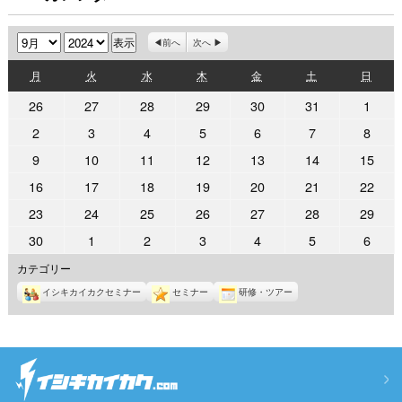
月
年
前へ
次へ
月
火
水
木
金
土
日
月
火
水
木
金
土
日
曜
曜
曜
曜
曜
曜
曜
2024
2024
2024
2024
2024
2024
2024
26
27
28
29
30
31
1
日
日
日
日
日
日
日
年
年
年
年
年
年
年
2024
2024
2024
2024
2024
2024
2024
2
3
4
5
6
7
8
8
8
8
8
8
8
9
年
年
年
年
年
年
年
2024
2024
2024
2024
2024
2024
2024
9
10
11
12
13
14
15
月
月
月
月
月
月
月
9
9
9
9
9
9
9
年
年
年
年
年
年
年
26
27
28
29
30
31
1
2024
2024
2024
2024
2024
2024
2024
16
17
18
19
20
21
22
月
月
月
月
月
月
月
9
9
9
9
9
9
9
日
日
日
日
日
日
日
年
年
年
年
年
年
年
2
3
4
5
6
7
8
2024
2024
2024
2024
2024
2024
2024
23
24
25
26
27
28
29
月
月
月
月
月
月
月
9
9
9
9
9
9
9
日
日
日
日
日
日
日
年
年
年
年
年
年
年
9
10
11
12
13
14
15
2024
2024
2024
2024
2024
2024
2024
30
1
2
3
4
5
6
月
月
月
月
月
月
月
9
9
9
9
9
9
9
日
日
日
日
日
日
日
年
年
年
年
年
年
年
16
17
18
19
20
21
22
カテゴリー
月
月
月
月
月
月
月
9
10
10
10
10
10
10
日
日
日
日
日
日
日
23
24
25
26
27
28
29
イシキカイカクセミナー
セミナー
研修・ツアー
月
月
月
月
月
月
月
日
日
日
日
日
日
日
30
1
2
3
4
5
6
日
日
日
日
日
日
日