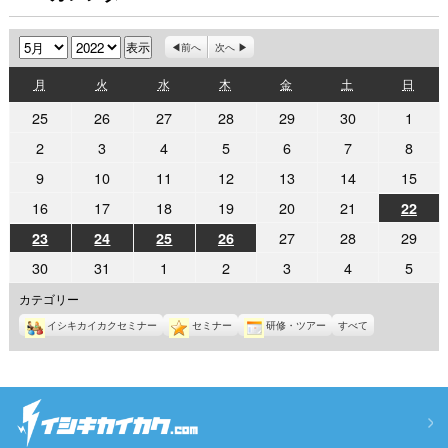
月
年
前へ
次へ
月
火
水
木
金
土
日
月
火
水
木
金
土
日
曜
曜
曜
曜
曜
曜
曜
2022
2022
2022
2022
2022
2022
2022
25
26
27
28
29
30
1
日
日
日
日
日
日
日
年
年
年
年
年
年
年
2022
2022
2022
2022
2022
2022
2022
2
3
4
5
6
7
8
4
4
4
4
4
4
5
年
年
年
年
年
年
年
2022
2022
2022
2022
2022
2022
2022
9
10
11
12
13
14
15
月
月
月
月
月
月
月
5
5
5
5
5
5
5
年
年
年
年
年
年
年
25
26
27
28
29
30
1
2022
2022
2022
2022
2022
2022
16
17
18
19
20
21
2022
22
月
月
月
月
月
月
月
5
5
5
5
5
5
5
日
日
日
日
日
日
日
年
年
年
年
年
年
年
2
3
4
5
6
7
8
2022
2022
2022
2022
2022
2022
2022
27
28
29
23
24
25
26
月
月
月
月
月
月
月
5
5
5
5
5
5
5
日
日
日
日
日
日
日
年
年
年
年
年
年
年
9
10
11
12
13
14
15
2022
2022
2022
2022
2022
2022
2022
30
31
1
2
3
4
5
月
月
月
月
月
月
月
5
5
5
5
5
5
5
日
日
日
日
日
日
日
年
年
年
年
年
年
年
22
16
17
18
19
20
21
月
月
月
月
カテゴリー
月
月
月
5
5
6
6
6
6
6
日
日
日
日
日
日
日
23
24
25
26
27
28
29
イシキカイカクセミナー
セミナー
研修・ツアー
すべて
月
月
月
月
月
月
月
日
日
日
日
日
日
日
30
31
1
2
3
4
5
日
日
日
日
日
日
日