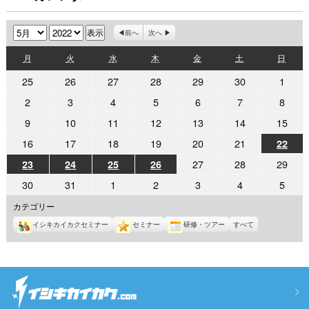
月
年
前へ
次へ
月
火
水
木
金
土
日
月
火
水
木
金
土
日
曜
曜
曜
曜
曜
曜
曜
2022
2022
2022
2022
2022
2022
2022
25
26
27
28
29
30
1
日
日
日
日
日
日
日
年
年
年
年
年
年
年
2022
2022
2022
2022
2022
2022
2022
2
3
4
5
6
7
8
4
4
4
4
4
4
5
年
年
年
年
年
年
年
2022
2022
2022
2022
2022
2022
2022
9
10
11
12
13
14
15
月
月
月
月
月
月
月
5
5
5
5
5
5
5
年
年
年
年
年
年
年
25
26
27
28
29
30
1
2022
2022
2022
2022
2022
2022
16
17
18
19
20
21
2022
22
月
月
月
月
月
月
月
5
5
5
5
5
5
5
日
日
日
日
日
日
日
年
年
年
年
年
年
年
2
3
4
5
6
7
8
2022
2022
2022
2022
2022
2022
2022
27
28
29
23
24
25
26
月
月
月
月
月
月
月
5
5
5
5
5
5
5
日
日
日
日
日
日
日
年
年
年
年
年
年
年
9
10
11
12
13
14
15
2022
2022
2022
2022
2022
2022
2022
30
31
1
2
3
4
5
月
月
月
月
月
月
月
5
5
5
5
5
5
5
日
日
日
日
日
日
日
年
年
年
年
年
年
年
22
16
17
18
19
20
21
月
月
月
月
カテゴリー
月
月
月
5
5
6
6
6
6
6
日
日
日
日
日
日
日
23
24
25
26
27
28
29
イシキカイカクセミナー
セミナー
研修・ツアー
すべて
月
月
月
月
月
月
月
日
日
日
日
日
日
日
30
31
1
2
3
4
5
日
日
日
日
日
日
日