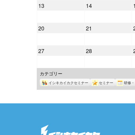
2021
2021
13
14
月
月
年
年
6
7
9
9
日
日
2021
2021
20
21
月
月
年
年
13
14
9
9
日
日
2021
2021
27
28
月
月
年
年
20
21
9
9
日
日
カテゴリー
月
月
27
28
イシキカイカクセミナー
セミナー
研修・
日
日