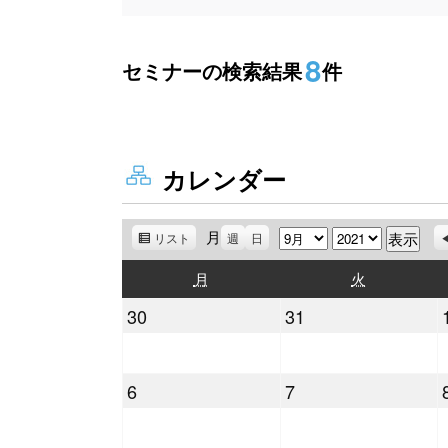
8
セミナーの検索結果
件
カレンダー
月
月
年
リスト
表
週
日
示
月
火
月
火
曜
曜
2021
2021
30
31
日
日
年
年
8
8
2021
2021
6
7
月
月
年
年
30
31
9
9
日
日