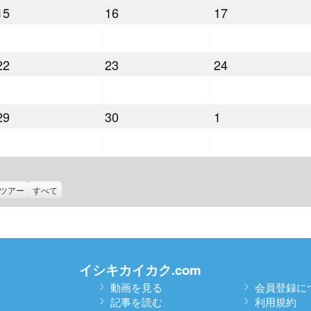
2021
2021
2021
15
16
17
月
月
月
年
年
年
8
9
10
9
9
9
日
日
日
2021
2021
2021
22
23
24
月
月
月
年
年
年
15
16
17
9
9
9
日
日
日
2021
2021
2021
29
30
1
月
月
月
年
年
年
22
23
24
9
9
10
日
日
日
月
月
月
29
30
1
ツアー
すべて
日
日
日
イシキカイカク.com
動画を見る
会員登録に
記事を読む
利用規約