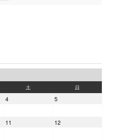
土
日
土
日
曜
曜
2021
2021
4
5
日
日
年
年
9
9
2021
2021
11
12
月
月
年
年
4
5
9
9
日
日