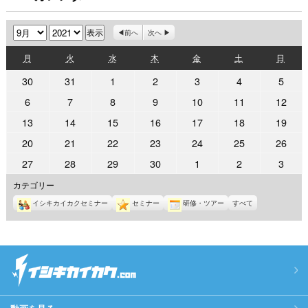
月
年
前へ
次へ
月
火
水
木
金
土
日
月
火
水
木
金
土
日
曜
曜
曜
曜
曜
曜
曜
2021
2021
2021
2021
2021
2021
2021
30
31
1
2
3
4
5
日
日
日
日
日
日
日
年
年
年
年
年
年
年
2021
2021
2021
2021
2021
2021
2021
6
7
8
9
10
11
12
8
8
9
9
9
9
9
年
年
年
年
年
年
年
2021
2021
2021
2021
2021
2021
2021
13
14
15
16
17
18
19
月
月
月
月
月
月
月
9
9
9
9
9
9
9
年
年
年
年
年
年
年
30
31
1
2
3
4
5
2021
2021
2021
2021
2021
2021
2021
20
21
22
23
24
25
26
月
月
月
月
月
月
月
9
9
9
9
9
9
9
日
日
日
日
日
日
日
年
年
年
年
年
年
年
6
7
8
9
10
11
12
2021
2021
2021
2021
2021
2021
2021
27
28
29
30
1
2
3
月
月
月
月
月
月
月
9
9
9
9
9
9
9
日
日
日
日
日
日
日
年
年
年
年
年
年
年
13
14
15
16
17
18
19
カテゴリー
月
月
月
月
月
月
月
9
9
9
9
10
10
10
日
日
日
日
日
日
日
20
21
22
23
24
25
26
イシキカイカクセミナー
セミナー
研修・ツアー
すべて
月
月
月
月
月
月
月
日
日
日
日
日
日
日
27
28
29
30
1
2
3
日
日
日
日
日
日
日