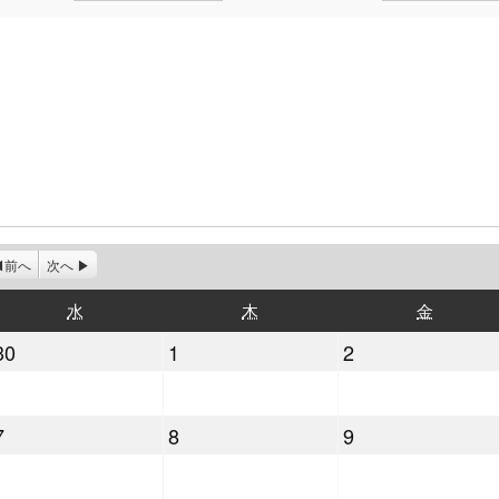
前へ
次へ
水
木
金
水
木
金
曜
曜
曜
2021
2021
2021
30
1
2
日
日
日
年
年
年
6
7
7
2021
2021
2021
7
8
9
月
月
月
年
年
年
30
1
2
7
7
7
日
日
日