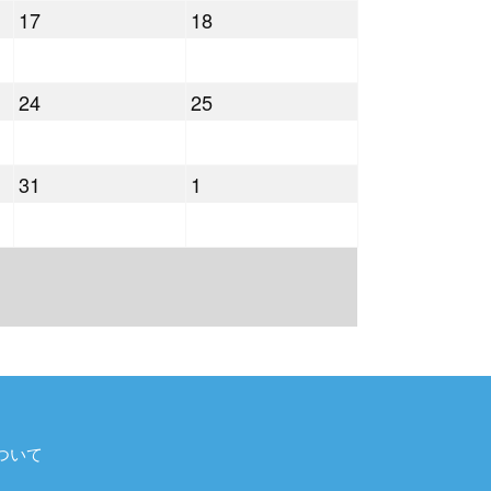
2021
2021
17
18
月
月
年
年
10
11
7
7
日
日
2021
2021
24
25
月
月
年
年
17
18
7
7
日
日
2021
2021
31
1
月
月
年
年
24
25
7
8
日
日
月
月
31
1
日
日
ついて