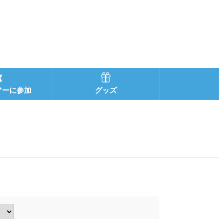
アーに参加
グッズ