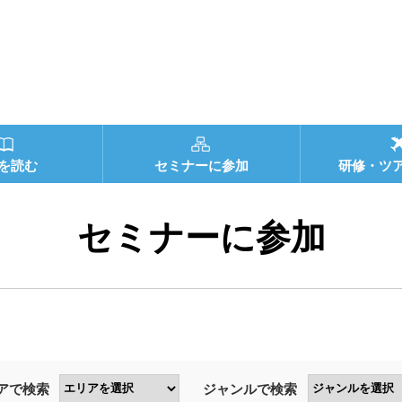
を読む
セミナーに参加
研修・ツ
セミナーに参加
アで検索
ジャンルで検索