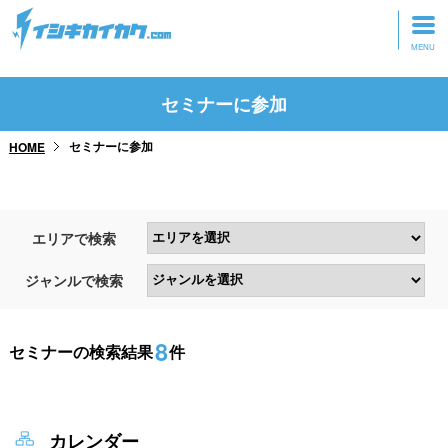
トップページ
セミナーに参加
動画を見る
セミナーに参加
HOME
記事を読む
セミナーに参加
エリアで検索
研修・ツアーに参加
ジャンルで検索
グッズ
8
セミナーの検索結果
件
カレンダー