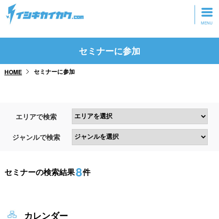
トップページ
セミナーに参加
動画を見る
セミナーに参加
HOME
記事を読む
セミナーに参加
エリアで検索
研修・ツアーに参加
ジャンルで検索
グッズ
8
セミナーの検索結果
件
カレンダー