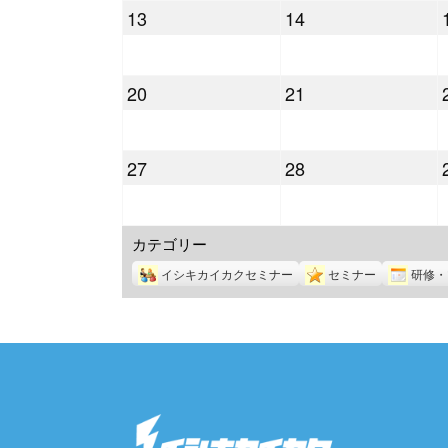
2025
2025
13
14
月
月
年
年
6
7
10
10
日
日
2025
2025
20
21
月
月
年
年
13
14
10
10
日
日
2025
2025
27
28
月
月
年
年
20
21
10
10
日
日
カテゴリー
月
月
27
28
イシキカイカクセミナー
セミナー
研修・
日
日