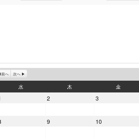
前へ
次へ
水
木
金
水
木
金
曜
曜
曜
2025
2025
2025
1
2
3
日
日
日
年
年
年
10
10
10
2025
2025
2025
8
9
10
月
月
月
年
年
年
1
2
3
10
10
10
日
日
日