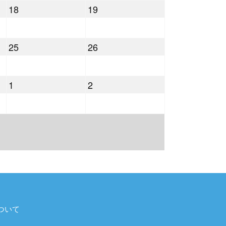
2025
2025
18
19
月
月
年
年
11
12
10
10
日
日
2025
2025
25
26
月
月
年
年
18
19
10
10
日
日
2025
2025
1
2
月
月
年
年
25
26
11
11
日
日
月
月
1
2
日
日
ついて