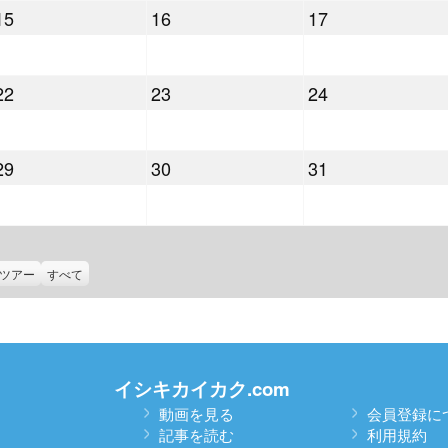
2025
2025
2025
15
16
17
月
月
月
年
年
年
8
9
10
10
10
10
日
日
日
2025
2025
2025
22
23
24
月
月
月
年
年
年
15
16
17
10
10
10
日
日
日
2025
2025
2025
29
30
31
月
月
月
年
年
年
22
23
24
10
10
10
日
日
日
月
月
月
29
30
31
ツアー
すべて
日
日
日
イシキカイカク.com
動画を見る
会員登録に
記事を読む
利用規約