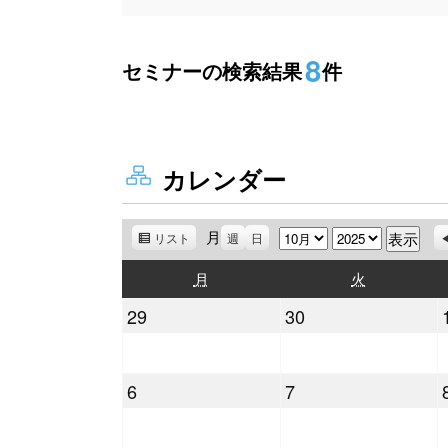
8
セミナーの検索結果
件
カレンダー
月
月
年
リスト
表
週
日
示
月
火
月
火
曜
曜
2025
2025
29
30
日
日
年
年
9
9
2025
2025
6
7
月
月
年
年
29
30
10
10
日
日