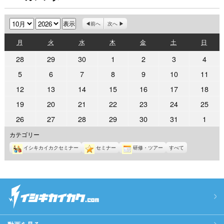
月
年
前へ
次へ
月
火
水
木
金
土
日
月
火
水
木
金
土
日
曜
曜
曜
曜
曜
曜
曜
2026
2026
2026
2026
2026
2026
2026
28
29
30
1
2
3
4
日
日
日
日
日
日
日
年
年
年
年
年
年
年
2026
2026
2026
2026
2026
2026
2026
5
6
7
8
9
10
11
9
9
9
10
10
10
10
年
年
年
年
年
年
年
2026
2026
2026
2026
2026
2026
2026
12
13
14
15
16
17
18
月
月
月
月
月
月
月
10
10
10
10
10
10
10
年
年
年
年
年
年
年
28
29
30
1
2
3
4
2026
2026
2026
2026
2026
2026
2026
19
20
21
22
23
24
25
月
月
月
月
月
月
月
10
10
10
10
10
10
10
日
日
日
日
日
日
日
年
年
年
年
年
年
年
5
6
7
8
9
10
11
2026
2026
2026
2026
2026
2026
2026
26
27
28
29
30
31
1
月
月
月
月
月
月
月
10
10
10
10
10
10
10
日
日
日
日
日
日
日
年
年
年
年
年
年
年
12
13
14
15
16
17
18
カテゴリー
月
月
月
月
月
月
月
10
10
10
10
10
10
11
日
日
日
日
日
日
日
19
20
21
22
23
24
25
イシキカイカクセミナー
セミナー
研修・ツアー
すべて
月
月
月
月
月
月
月
日
日
日
日
日
日
日
26
27
28
29
30
31
1
日
日
日
日
日
日
日