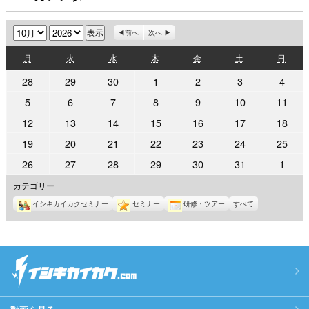
月
年
前へ
次へ
月
火
水
木
金
土
日
月
火
水
木
金
土
日
曜
曜
曜
曜
曜
曜
曜
2026
2026
2026
2026
2026
2026
2026
28
29
30
1
2
3
4
日
日
日
日
日
日
日
年
年
年
年
年
年
年
2026
2026
2026
2026
2026
2026
2026
5
6
7
8
9
10
11
9
9
9
10
10
10
10
年
年
年
年
年
年
年
2026
2026
2026
2026
2026
2026
2026
12
13
14
15
16
17
18
月
月
月
月
月
月
月
10
10
10
10
10
10
10
年
年
年
年
年
年
年
28
29
30
1
2
3
4
2026
2026
2026
2026
2026
2026
2026
19
20
21
22
23
24
25
月
月
月
月
月
月
月
10
10
10
10
10
10
10
日
日
日
日
日
日
日
年
年
年
年
年
年
年
5
6
7
8
9
10
11
2026
2026
2026
2026
2026
2026
2026
26
27
28
29
30
31
1
月
月
月
月
月
月
月
10
10
10
10
10
10
10
日
日
日
日
日
日
日
年
年
年
年
年
年
年
12
13
14
15
16
17
18
カテゴリー
月
月
月
月
月
月
月
10
10
10
10
10
10
11
日
日
日
日
日
日
日
19
20
21
22
23
24
25
イシキカイカクセミナー
セミナー
研修・ツアー
すべて
月
月
月
月
月
月
月
日
日
日
日
日
日
日
26
27
28
29
30
31
1
日
日
日
日
日
日
日