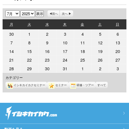
月
年
前へ
次へ
月
火
水
木
金
土
日
月
火
水
木
金
土
日
曜
曜
曜
曜
曜
曜
曜
2025
2025
2025
2025
2025
2025
2025
30
1
2
3
4
5
6
日
日
日
日
日
日
日
年
年
年
年
年
年
年
2025
2025
2025
2025
2025
2025
2025
7
8
9
10
11
12
13
6
7
7
7
7
7
7
年
年
年
年
年
年
年
2025
2025
2025
2025
2025
2025
2025
14
15
16
17
18
19
20
月
月
月
月
月
月
月
7
7
7
7
7
7
7
年
年
年
年
年
年
年
30
1
2
3
4
5
6
2025
2025
2025
2025
2025
2025
2025
21
22
23
24
25
26
27
月
月
月
月
月
月
月
7
7
7
7
7
7
7
日
日
日
日
日
日
日
年
年
年
年
年
年
年
7
8
9
10
11
12
13
2025
2025
2025
2025
2025
2025
2025
28
29
30
31
1
2
3
月
月
月
月
月
月
月
7
7
7
7
7
7
7
日
日
日
日
日
日
日
年
年
年
年
年
年
年
14
15
16
17
18
19
20
カテゴリー
月
月
月
月
月
月
月
7
7
7
7
8
8
8
日
日
日
日
日
日
日
21
22
23
24
25
26
27
イシキカイカクセミナー
セミナー
研修・ツアー
すべて
月
月
月
月
月
月
月
日
日
日
日
日
日
日
28
29
30
31
1
2
3
日
日
日
日
日
日
日