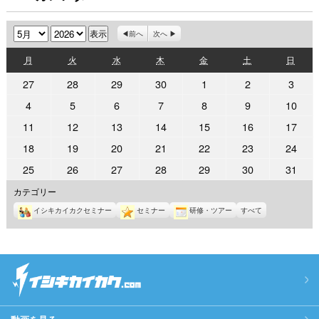
月
年
前へ
次へ
月
火
水
木
金
土
日
月
火
水
木
金
土
日
曜
曜
曜
曜
曜
曜
曜
2026
2026
2026
2026
2026
2026
2026
27
28
29
30
1
2
3
日
日
日
日
日
日
日
年
年
年
年
年
年
年
2026
2026
2026
2026
2026
2026
2026
4
5
6
7
8
9
10
4
4
4
4
5
5
5
年
年
年
年
年
年
年
2026
2026
2026
2026
2026
2026
2026
11
12
13
14
15
16
17
月
月
月
月
月
月
月
5
5
5
5
5
5
5
年
年
年
年
年
年
年
27
28
29
30
1
2
3
2026
2026
2026
2026
2026
2026
2026
18
19
20
21
22
23
24
月
月
月
月
月
月
月
5
5
5
5
5
5
5
日
日
日
日
日
日
日
年
年
年
年
年
年
年
4
5
6
7
8
9
10
2026
2026
2026
2026
2026
2026
2026
25
26
27
28
29
30
31
月
月
月
月
月
月
月
5
5
5
5
5
5
5
日
日
日
日
日
日
日
年
年
年
年
年
年
年
11
12
13
14
15
16
17
カテゴリー
月
月
月
月
月
月
月
5
5
5
5
5
5
5
日
日
日
日
日
日
日
18
19
20
21
22
23
24
イシキカイカクセミナー
セミナー
研修・ツアー
すべて
月
月
月
月
月
月
月
日
日
日
日
日
日
日
25
26
27
28
29
30
31
日
日
日
日
日
日
日