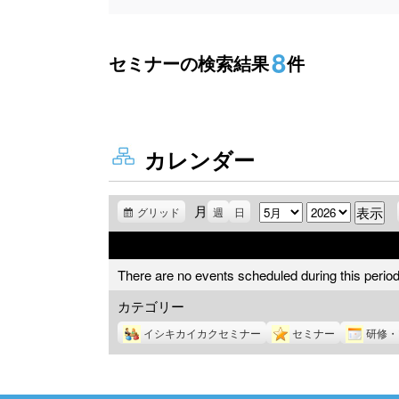
8
セミナーの検索結果
件
カレンダー
月
月
年
グリッド
表
週
日
示
There are no events scheduled during this period
カテゴリー
イシキカイカクセミナー
セミナー
研修・