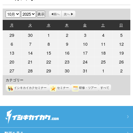
月
年
前へ
次へ
月
火
水
木
金
土
日
月
火
水
木
金
土
日
曜
曜
曜
曜
曜
曜
曜
2025
2025
2025
2025
2025
2025
2025
29
30
1
2
3
4
5
日
日
日
日
日
日
日
年
年
年
年
年
年
年
2025
2025
2025
2025
2025
2025
2025
6
7
8
9
10
11
12
9
9
10
10
10
10
10
年
年
年
年
年
年
年
2025
2025
2025
2025
2025
2025
2025
13
14
15
16
17
18
19
月
月
月
月
月
月
月
10
10
10
10
10
10
10
年
年
年
年
年
年
年
29
30
1
2
3
4
5
2025
2025
2025
2025
2025
2025
2025
20
21
22
23
24
25
26
月
月
月
月
月
月
月
10
10
10
10
10
10
10
日
日
日
日
日
日
日
年
年
年
年
年
年
年
6
7
8
9
10
11
12
2025
2025
2025
2025
2025
2025
2025
27
28
29
30
31
1
2
月
月
月
月
月
月
月
10
10
10
10
10
10
10
日
日
日
日
日
日
日
年
年
年
年
年
年
年
13
14
15
16
17
18
19
カテゴリー
月
月
月
月
月
月
月
10
10
10
10
10
11
11
日
日
日
日
日
日
日
20
21
22
23
24
25
26
イシキカイカクセミナー
セミナー
研修・ツアー
すべて
月
月
月
月
月
月
月
日
日
日
日
日
日
日
27
28
29
30
31
1
2
日
日
日
日
日
日
日