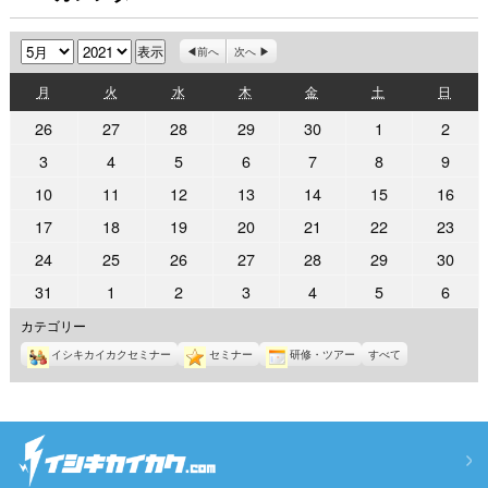
月
年
前へ
次へ
月
火
水
木
金
土
日
月
火
水
木
金
土
日
曜
曜
曜
曜
曜
曜
曜
2021
2021
2021
2021
2021
2021
2021
26
27
28
29
30
1
2
日
日
日
日
日
日
日
年
年
年
年
年
年
年
2021
2021
2021
2021
2021
2021
2021
3
4
5
6
7
8
9
4
4
4
4
4
5
5
年
年
年
年
年
年
年
2021
2021
2021
2021
2021
2021
2021
10
11
12
13
14
15
16
月
月
月
月
月
月
月
5
5
5
5
5
5
5
年
年
年
年
年
年
年
26
27
28
29
30
1
2
2021
2021
2021
2021
2021
2021
2021
17
18
19
20
21
22
23
月
月
月
月
月
月
月
5
5
5
5
5
5
5
日
日
日
日
日
日
日
年
年
年
年
年
年
年
3
4
5
6
7
8
9
2021
2021
2021
2021
2021
2021
2021
24
25
26
27
28
29
30
月
月
月
月
月
月
月
5
5
5
5
5
5
5
日
日
日
日
日
日
日
年
年
年
年
年
年
年
10
11
12
13
14
15
16
2021
2021
2021
2021
2021
2021
2021
31
1
2
3
4
5
6
月
月
月
月
月
月
月
5
5
5
5
5
5
5
日
日
日
日
日
日
日
年
年
年
年
年
年
年
17
18
19
20
21
22
23
カテゴリー
月
月
月
月
月
月
月
5
6
6
6
6
6
6
日
日
日
日
日
日
日
24
25
26
27
28
29
30
イシキカイカクセミナー
セミナー
研修・ツアー
すべて
月
月
月
月
月
月
月
日
日
日
日
日
日
日
31
1
2
3
4
5
6
日
日
日
日
日
日
日