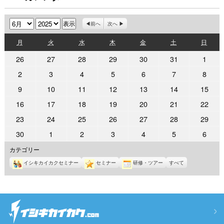
月
年
前へ
次へ
月
火
水
木
金
土
日
月
火
水
木
金
土
日
曜
曜
曜
曜
曜
曜
曜
2025
2025
2025
2025
2025
2025
2025
26
27
28
29
30
31
1
日
日
日
日
日
日
日
年
年
年
年
年
年
年
2025
2025
2025
2025
2025
2025
2025
2
3
4
5
6
7
8
5
5
5
5
5
5
6
年
年
年
年
年
年
年
2025
2025
2025
2025
2025
2025
2025
9
10
11
12
13
14
15
月
月
月
月
月
月
月
6
6
6
6
6
6
6
年
年
年
年
年
年
年
26
27
28
29
30
31
1
2025
2025
2025
2025
2025
2025
2025
16
17
18
19
20
21
22
月
月
月
月
月
月
月
6
6
6
6
6
6
6
日
日
日
日
日
日
日
年
年
年
年
年
年
年
2
3
4
5
6
7
8
2025
2025
2025
2025
2025
2025
2025
23
24
25
26
27
28
29
月
月
月
月
月
月
月
6
6
6
6
6
6
6
日
日
日
日
日
日
日
年
年
年
年
年
年
年
9
10
11
12
13
14
15
2025
2025
2025
2025
2025
2025
2025
30
1
2
3
4
5
6
月
月
月
月
月
月
月
6
6
6
6
6
6
6
日
日
日
日
日
日
日
年
年
年
年
年
年
年
16
17
18
19
20
21
22
カテゴリー
月
月
月
月
月
月
月
6
7
7
7
7
7
7
日
日
日
日
日
日
日
23
24
25
26
27
28
29
イシキカイカクセミナー
セミナー
研修・ツアー
すべて
月
月
月
月
月
月
月
日
日
日
日
日
日
日
30
1
2
3
4
5
6
日
日
日
日
日
日
日