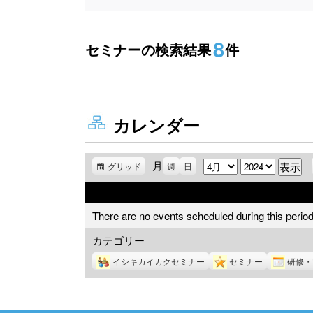
8
セミナーの検索結果
件
カレンダー
月
月
年
グリッド
表
週
日
示
There are no events scheduled during this period
カテゴリー
イシキカイカクセミナー
セミナー
研修・