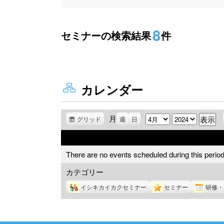
8
セミナーの検索結果
件
カレンダー
月
月
年
グリッド
表
週
日
示
There are no events scheduled during this period
カテゴリー
イシキカイカクセミナー
セミナー
研修・