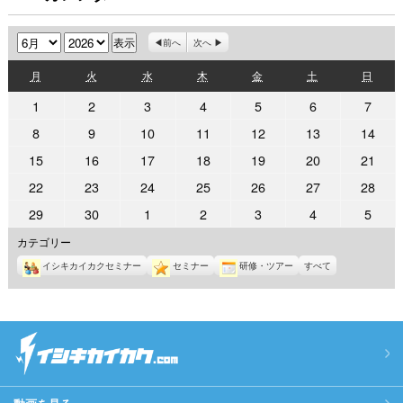
月
年
前へ
次へ
月
火
水
木
金
土
日
月
火
水
木
金
土
日
曜
曜
曜
曜
曜
曜
曜
2026
2026
2026
2026
2026
2026
2026
1
2
3
4
5
6
7
日
日
日
日
日
日
日
年
年
年
年
年
年
年
2026
2026
2026
2026
2026
2026
2026
8
9
10
11
12
13
14
6
6
6
6
6
6
6
年
年
年
年
年
年
年
2026
2026
2026
2026
2026
2026
2026
15
16
17
18
19
20
21
月
月
月
月
月
月
月
6
6
6
6
6
6
6
年
年
年
年
年
年
年
1
2
3
4
5
6
7
2026
2026
2026
2026
2026
2026
2026
22
23
24
25
26
27
28
月
月
月
月
月
月
月
6
6
6
6
6
6
6
日
日
日
日
日
日
日
年
年
年
年
年
年
年
8
9
10
11
12
13
14
2026
2026
2026
2026
2026
2026
2026
29
30
1
2
3
4
5
月
月
月
月
月
月
月
6
6
6
6
6
6
6
日
日
日
日
日
日
日
年
年
年
年
年
年
年
15
16
17
18
19
20
21
カテゴリー
月
月
月
月
月
月
月
6
6
7
7
7
7
7
日
日
日
日
日
日
日
22
23
24
25
26
27
28
イシキカイカクセミナー
セミナー
研修・ツアー
すべて
月
月
月
月
月
月
月
日
日
日
日
日
日
日
29
30
1
2
3
4
5
日
日
日
日
日
日
日