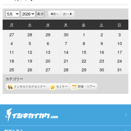
月
年
前へ
次へ
月
火
水
木
金
土
日
月
火
水
木
金
土
日
曜
曜
曜
曜
曜
曜
曜
2026
2026
2026
2026
2026
2026
2026
27
28
29
30
1
2
3
日
日
日
日
日
日
日
年
年
年
年
年
年
年
2026
2026
2026
2026
2026
2026
2026
4
5
6
7
8
9
10
4
4
4
4
5
5
5
年
年
年
年
年
年
年
2026
2026
2026
2026
2026
2026
2026
11
12
13
14
15
16
17
月
月
月
月
月
月
月
5
5
5
5
5
5
5
年
年
年
年
年
年
年
27
28
29
30
1
2
3
2026
2026
2026
2026
2026
2026
2026
18
19
20
21
22
23
24
月
月
月
月
月
月
月
5
5
5
5
5
5
5
日
日
日
日
日
日
日
年
年
年
年
年
年
年
4
5
6
7
8
9
10
2026
2026
2026
2026
2026
2026
2026
25
26
27
28
29
30
31
月
月
月
月
月
月
月
5
5
5
5
5
5
5
日
日
日
日
日
日
日
年
年
年
年
年
年
年
11
12
13
14
15
16
17
カテゴリー
月
月
月
月
月
月
月
5
5
5
5
5
5
5
日
日
日
日
日
日
日
18
19
20
21
22
23
24
イシキカイカクセミナー
セミナー
研修・ツアー
月
月
月
月
月
月
月
日
日
日
日
日
日
日
25
26
27
28
29
30
31
日
日
日
日
日
日
日