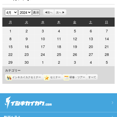
月
年
前へ
次へ
月
火
水
木
金
土
日
月
火
水
木
金
土
日
曜
曜
曜
曜
曜
曜
曜
2024
2024
2024
2024
2024
2024
2024
1
2
3
4
5
6
7
日
日
日
日
日
日
日
年
年
年
年
年
年
年
2024
2024
2024
2024
2024
2024
2024
8
9
10
11
12
13
14
4
4
4
4
4
4
4
年
年
年
年
年
年
年
2024
2024
2024
2024
2024
2024
2024
15
16
17
18
19
20
21
月
月
月
月
月
月
月
4
4
4
4
4
4
4
年
年
年
年
年
年
年
1
2
3
4
5
6
7
2024
2024
2024
2024
2024
2024
2024
22
23
24
25
26
27
28
月
月
月
月
月
月
月
4
4
4
4
4
4
4
日
日
日
日
日
日
日
年
年
年
年
年
年
年
8
9
10
11
12
13
14
2024
2024
2024
2024
2024
2024
2024
29
30
1
2
3
4
5
月
月
月
月
月
月
月
4
4
4
4
4
4
4
日
日
日
日
日
日
日
年
年
年
年
年
年
年
15
16
17
18
19
20
21
カテゴリー
月
月
月
月
月
月
月
4
4
5
5
5
5
5
日
日
日
日
日
日
日
22
23
24
25
26
27
28
イシキカイカクセミナー
セミナー
研修・ツアー
すべて
月
月
月
月
月
月
月
日
日
日
日
日
日
日
29
30
1
2
3
4
5
日
日
日
日
日
日
日