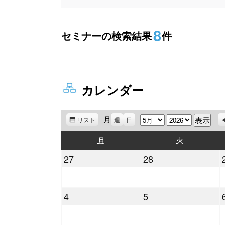
8
セミナーの検索結果
件
カレンダー
月
月
年
リスト
表
週
日
示
月
火
月
火
曜
曜
2026
2026
27
28
日
日
年
年
4
4
2026
2026
4
5
月
月
年
年
27
28
5
5
日
日