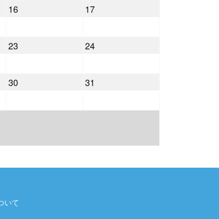
2026
2026
16
17
月
月
年
年
9
10
5
5
日
日
2026
2026
23
24
月
月
年
年
16
17
5
5
日
日
2026
2026
30
31
月
月
年
年
23
24
5
5
日
日
月
月
30
31
日
日
ついて