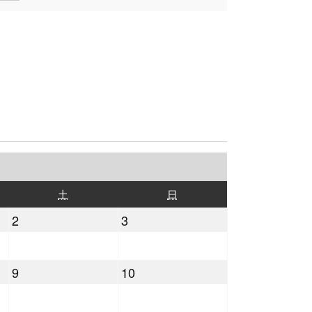
土
日
土
日
曜
曜
2026
2026
2
3
日
日
年
年
5
5
2026
2026
9
10
月
月
年
年
2
3
5
5
日
日