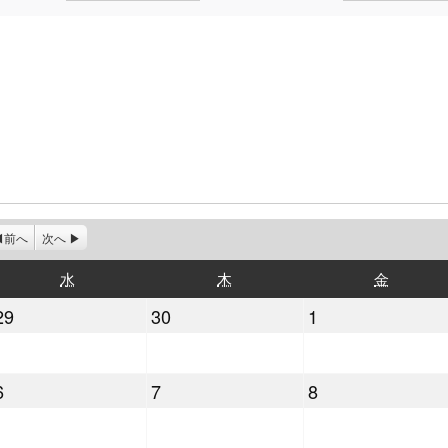
前へ
次へ
水
木
金
水
木
金
曜
曜
曜
2026
2026
2026
29
30
1
日
日
日
年
年
年
4
4
5
2026
2026
2026
6
7
8
月
月
月
年
年
年
29
30
1
5
5
5
日
日
日