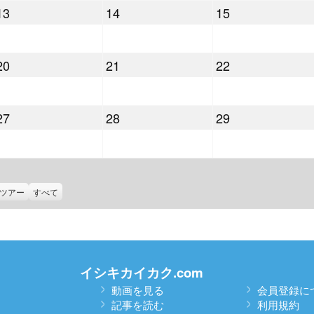
2026
2026
2026
13
14
15
月
月
月
年
年
年
6
7
8
5
5
5
日
日
日
2026
2026
2026
20
21
22
月
月
月
年
年
年
13
14
15
5
5
5
日
日
日
2026
2026
2026
27
28
29
月
月
月
年
年
年
20
21
22
5
5
5
日
日
日
月
月
月
27
28
29
ツアー
すべて
日
日
日
イシキカイカク.com
動画を見る
会員登録に
記事を読む
利用規約