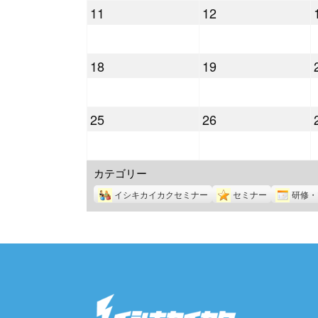
2026
2026
11
12
月
月
年
年
4
5
5
5
日
日
2026
2026
18
19
月
月
年
年
11
12
5
5
日
日
2026
2026
25
26
月
月
年
年
18
19
5
5
日
日
カテゴリー
月
月
25
26
イシキカイカクセミナー
セミナー
研修・
日
日