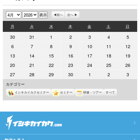
月
年
前へ
次へ
月
火
水
木
金
土
日
月
火
水
木
金
土
日
曜
曜
曜
曜
曜
曜
曜
2026
2026
2026
2026
2026
2026
2026
30
31
1
2
3
4
5
日
日
日
日
日
日
日
年
年
年
年
年
年
年
2026
2026
2026
2026
2026
2026
2026
6
7
8
9
10
11
12
3
3
4
4
4
4
4
年
年
年
年
年
年
年
2026
2026
2026
2026
2026
2026
2026
13
14
15
16
17
18
19
月
月
月
月
月
月
月
4
4
4
4
4
4
4
年
年
年
年
年
年
年
30
31
1
2
3
4
5
2026
2026
2026
2026
2026
2026
2026
20
21
22
23
24
25
26
月
月
月
月
月
月
月
4
4
4
4
4
4
4
日
日
日
日
日
日
日
年
年
年
年
年
年
年
6
7
8
9
10
11
12
2026
2026
2026
2026
2026
2026
2026
27
28
29
30
1
2
3
月
月
月
月
月
月
月
4
4
4
4
4
4
4
日
日
日
日
日
日
日
年
年
年
年
年
年
年
13
14
15
16
17
18
19
カテゴリー
月
月
月
月
月
月
月
4
4
4
4
5
5
5
日
日
日
日
日
日
日
20
21
22
23
24
25
26
イシキカイカクセミナー
セミナー
研修・ツアー
すべて
月
月
月
月
月
月
月
日
日
日
日
日
日
日
27
28
29
30
1
2
3
日
日
日
日
日
日
日