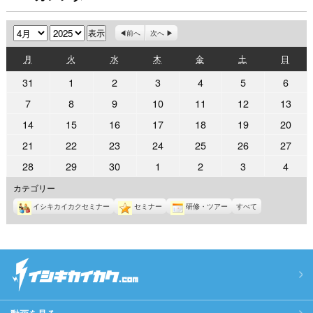
月
年
前へ
次へ
月
火
水
木
金
土
日
月
火
水
木
金
土
日
曜
曜
曜
曜
曜
曜
曜
2025
2025
2025
2025
2025
2025
2025
31
1
2
3
4
5
6
日
日
日
日
日
日
日
年
年
年
年
年
年
年
2025
2025
2025
2025
2025
2025
2025
7
8
9
10
11
12
13
3
4
4
4
4
4
4
年
年
年
年
年
年
年
2025
2025
2025
2025
2025
2025
2025
14
15
16
17
18
19
20
月
月
月
月
月
月
月
4
4
4
4
4
4
4
年
年
年
年
年
年
年
31
1
2
3
4
5
6
2025
2025
2025
2025
2025
2025
2025
21
22
23
24
25
26
27
月
月
月
月
月
月
月
4
4
4
4
4
4
4
日
日
日
日
日
日
日
年
年
年
年
年
年
年
7
8
9
10
11
12
13
2025
2025
2025
2025
2025
2025
2025
28
29
30
1
2
3
4
月
月
月
月
月
月
月
4
4
4
4
4
4
4
日
日
日
日
日
日
日
年
年
年
年
年
年
年
14
15
16
17
18
19
20
カテゴリー
月
月
月
月
月
月
月
4
4
4
5
5
5
5
日
日
日
日
日
日
日
21
22
23
24
25
26
27
イシキカイカクセミナー
セミナー
研修・ツアー
すべて
月
月
月
月
月
月
月
日
日
日
日
日
日
日
28
29
30
1
2
3
4
日
日
日
日
日
日
日