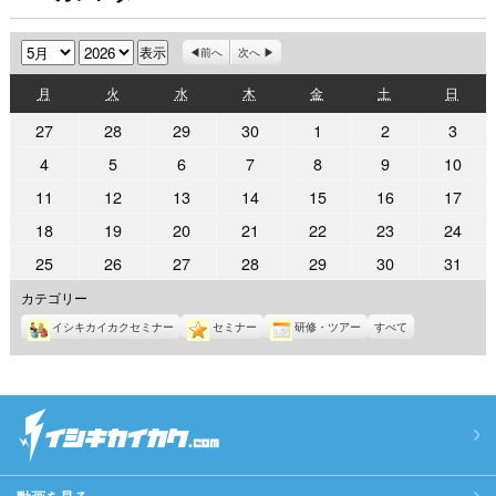
月
年
前へ
次へ
月
火
水
木
金
土
日
月
火
水
木
金
土
日
曜
曜
曜
曜
曜
曜
曜
2026
2026
2026
2026
2026
2026
2026
27
28
29
30
1
2
3
日
日
日
日
日
日
日
年
年
年
年
年
年
年
2026
2026
2026
2026
2026
2026
2026
4
5
6
7
8
9
10
4
4
4
4
5
5
5
年
年
年
年
年
年
年
2026
2026
2026
2026
2026
2026
2026
11
12
13
14
15
16
17
月
月
月
月
月
月
月
5
5
5
5
5
5
5
年
年
年
年
年
年
年
27
28
29
30
1
2
3
2026
2026
2026
2026
2026
2026
2026
18
19
20
21
22
23
24
月
月
月
月
月
月
月
5
5
5
5
5
5
5
日
日
日
日
日
日
日
年
年
年
年
年
年
年
4
5
6
7
8
9
10
2026
2026
2026
2026
2026
2026
2026
25
26
27
28
29
30
31
月
月
月
月
月
月
月
5
5
5
5
5
5
5
日
日
日
日
日
日
日
年
年
年
年
年
年
年
11
12
13
14
15
16
17
カテゴリー
月
月
月
月
月
月
月
5
5
5
5
5
5
5
日
日
日
日
日
日
日
18
19
20
21
22
23
24
イシキカイカクセミナー
セミナー
研修・ツアー
すべて
月
月
月
月
月
月
月
日
日
日
日
日
日
日
25
26
27
28
29
30
31
日
日
日
日
日
日
日